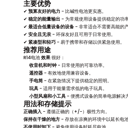
主要优势
✔
预算友好的电力
- 比碱性电池更实惠。
✔
稳定的能量输出
- 为常规使用设备提供稳定的功
✔
最适合低量设备的设备
- 非常适合不需要高能的
✔
安全且无汞
- 环保友好且可用于日常使用。
✔
紧凑型和轻巧
- 易于携带和存储以供紧急使用。
推荐用途
R14电池
效果
很好：
收音机和时钟
- 日常使用的可靠功率。
遥控器
- 有效地使用兼容设备。
手电筒
- 在紧急情况下提供稳定的照明。
玩具
- 适用于能量需求低的电子玩具。
小型风扇和小工具
- 便携式设备的简单电源解决
用法和存储提示
正确插入
- 遵循正确的（+/-）极性方向。
保持在干燥的地方
- 存放在凉爽的环境中以延长电
不使用时卸下
- 避免使用设备时耗尽电池。