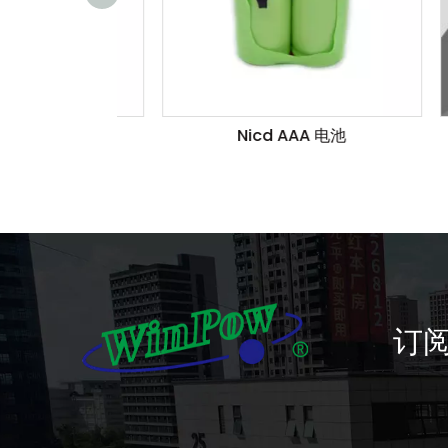
池
Nicd AAA 电池
订