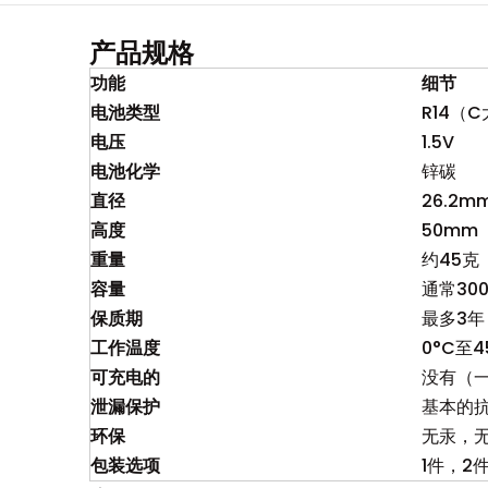
产品规格
功能
细节
电池类型
R14（
电压
1.5V
电池化学
锌碳
直径
26.2m
高度
50mm
重量
约45克
容量
通常300
保质期
最多3年
工作温度
0°C至4
可充电的
没有（
泄漏保护
基本的
环保
无汞，
包装选项
1件，2