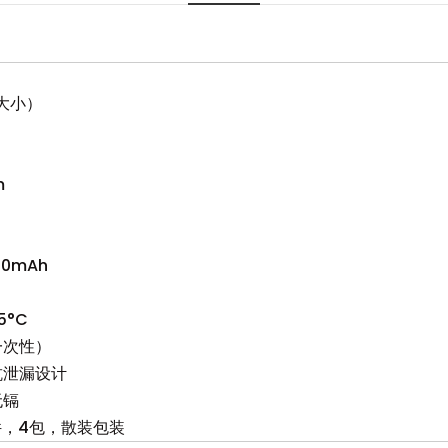
C大小）
m
0mAh
5°C
一次性）
抗泄漏设计
无镉
件，4包，散装包装