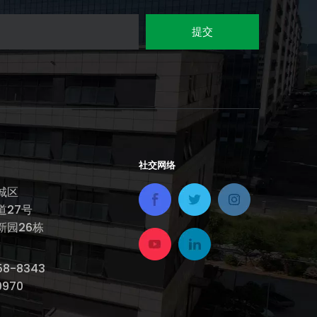
提交
社交网络
城区
道27号
新园26栋
343​​​​​​​
970