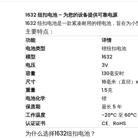
1632 纽扣电池 – 为您的设备提供可靠电源
1632 纽扣电池是一款紧凑耐用的锂电池，旨在
主要特点：
功能
详情
电池类型
锂纽扣电池
模型
1632
电压
3V
容量
130毫安时
尺寸
16毫米（直径）x
重量
1.5克
电池化学
锂
保质期
最长 5 年
工作温度
-20°C 至 60°C
认证证书
CE、RoHS
为什么选择1632纽扣电池？