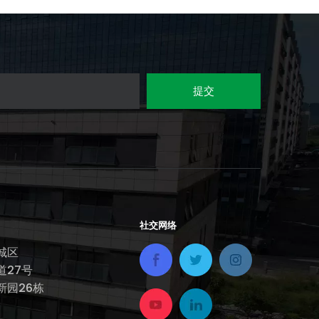
提交
社交网络
城区
道27号
新园26栋