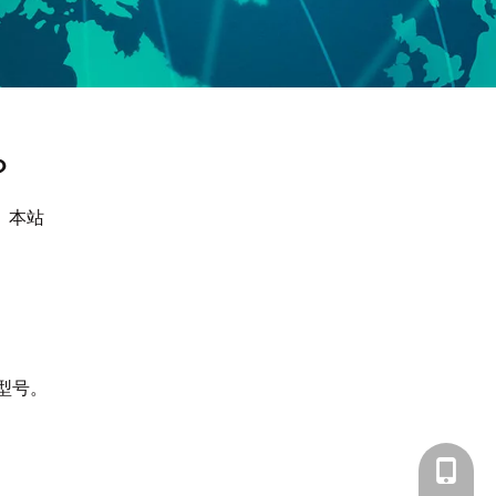
？
：
本站
型号。
+86-15